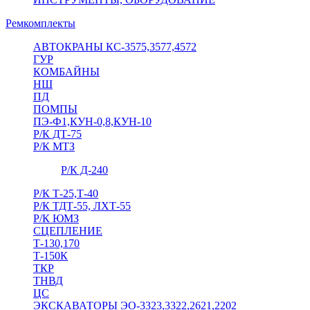
Ремкомплекты
АВТОКРАНЫ КС-3575,3577,4572
ГУР
КОМБАЙНЫ
НШ
ПД
ПОМПЫ
ПЭ-Ф1,КУН-0,8,КУН-10
Р/К ДТ-75
Р/К МТЗ
Р/К Д-240
Р/К Т-25,Т-40
Р/К ТДТ-55, ЛХТ-55
Р/К ЮМЗ
СЦЕПЛЕНИЕ
Т-130,170
Т-150К
ТКР
ТНВД
ЦС
ЭКСКАВАТОРЫ ЭО-3323,3322,2621,2202