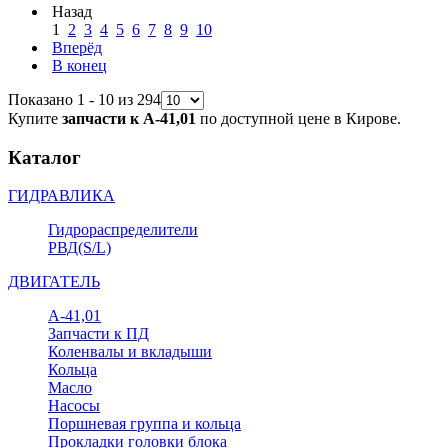
Назад
1
2
3
4
5
6
7
8
9
10
Вперёд
В конец
Показано 1 - 10 из 294
Купите
запчасти к А-41,01
по доступной цене в Кирове.
Каталог
ГИДРАВЛИКА
Гидрораспределители
РВД(S/L)
ДВИГАТЕЛЬ
А-41,01
Запчасти к ПД
Коленвалы и вкладыши
Кольца
Масло
Насосы
Поршневая группа и кольца
Прокладки головки блока