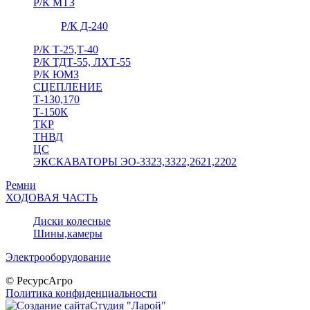
Р/К МТЗ
Р/К Д-240
Р/К Т-25,Т-40
Р/К ТДТ-55, ЛХТ-55
Р/К ЮМЗ
СЦЕПЛЕНИЕ
Т-130,170
Т-150К
ТКР
ТНВД
ЦС
ЭКСКАВАТОРЫ ЭО-3323,3322,2621,2202
Ремни
ХОДОВАЯ ЧАСТЬ
Диски колесные
Шины,камеры
Электрооборудование
© РесурсАгро
Политика конфиденциальности
Студия "Ларой"