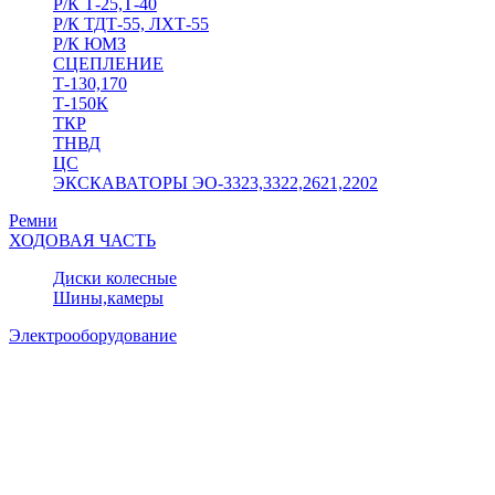
Р/К Т-25,Т-40
Р/К ТДТ-55, ЛХТ-55
Р/К ЮМЗ
СЦЕПЛЕНИЕ
Т-130,170
Т-150К
ТКР
ТНВД
ЦС
ЭКСКАВАТОРЫ ЭО-3323,3322,2621,2202
Ремни
ХОДОВАЯ ЧАСТЬ
Диски колесные
Шины,камеры
Электрооборудование