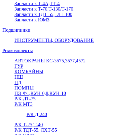
Запчасти к Т-4А,ТТ-4
Запчасти к Т-70,Т-130/Т-170
Запчасти к ТДТ-55,ТЛТ-100
Запчасти к ЮМЗ
Подшипники
ИНСТРУМЕНТЫ, ОБОРУДОВАНИЕ
Ремкомплекты
АВТОКРАНЫ КС-3575,3577,4572
ГУР
КОМБАЙНЫ
НШ
ПД
ПОМПЫ
ПЭ-Ф1,КУН-0,8,КУН-10
Р/К ДТ-75
Р/К МТЗ
Р/К Д-240
Р/К Т-25,Т-40
Р/К ТДТ-55, ЛХТ-55