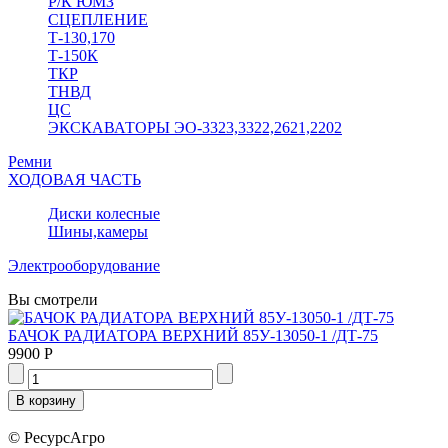
Р/К ЮМЗ
СЦЕПЛЕНИЕ
Т-130,170
Т-150К
ТКР
ТНВД
ЦС
ЭКСКАВАТОРЫ ЭО-3323,3322,2621,2202
Ремни
ХОДОВАЯ ЧАСТЬ
Диски колесные
Шины,камеры
Электрооборудование
Вы смотрели
БАЧОК РАДИАТОРА ВЕРХНИЙ 85У-13050-1 /ДТ-75
9900 Р
© РесурсАгро