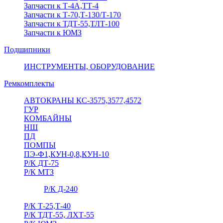
Запчасти к Т-4А,ТТ-4
Запчасти к Т-70,Т-130/Т-170
Запчасти к ТДТ-55,ТЛТ-100
Запчасти к ЮМЗ
Подшипники
ИНСТРУМЕНТЫ, ОБОРУДОВАНИЕ
Ремкомплекты
АВТОКРАНЫ КС-3575,3577,4572
ГУР
КОМБАЙНЫ
НШ
ПД
ПОМПЫ
ПЭ-Ф1,КУН-0,8,КУН-10
Р/К ДТ-75
Р/К МТЗ
Р/К Д-240
Р/К Т-25,Т-40
Р/К ТДТ-55, ЛХТ-55