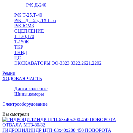
Р/К Д-240
Р/К Т-25,Т-40
Р/К ТДТ-55, ЛХТ-55
Р/К ЮМЗ
СЦЕПЛЕНИЕ
Т-130,170
Т-150К
ТКР
ТНВД
ЦС
ЭКСКАВАТОРЫ ЭО-3323,3322,2621,2202
Ремни
ХОДОВАЯ ЧАСТЬ
Диски колесные
Шины,камеры
Электрооборудование
Вы смотрели
ГИДРОЦИЛИНДР ЦГП-63х40х200.450 ПОВОРОТА