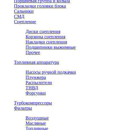
Поршневая группа и кольца
Прокладки головки блока
Сальники
СМД
Сцепление
Диски сцепления
Корзины сцепления
Накладки сцепления
Подшипники выжимные
Прочее
Топливная аппаратура
Насосы ручной подкачки
Плунжера
Распылители
ТНВД
Форсунки
Турбокомпрессоры
Фильтры
Воздушные
Масляные
Топливные