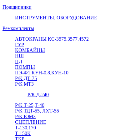
Подшипники
ИНСТРУМЕНТЫ, ОБОРУДОВАНИЕ
Ремкомплекты
АВТОКРАНЫ КС-3575,3577,4572
ГУР
КОМБАЙНЫ
НШ
ПД
ПОМПЫ
ПЭ-Ф1,КУН-0,8,КУН-10
Р/К ДТ-75
Р/К МТЗ
Р/К Д-240
Р/К Т-25,Т-40
Р/К ТДТ-55, ЛХТ-55
Р/К ЮМЗ
СЦЕПЛЕНИЕ
Т-130,170
Т-150К
ТКР