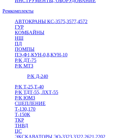
ИНСТРУМЕНТЫ, ОБОРУДОВАНИЕ
Ремкомплекты
АВТОКРАНЫ КС-3575,3577,4572
ГУР
КОМБАЙНЫ
НШ
ПД
ПОМПЫ
ПЭ-Ф1,КУН-0,8,КУН-10
Р/К ДТ-75
Р/К МТЗ
Р/К Д-240
Р/К Т-25,Т-40
Р/К ТДТ-55, ЛХТ-55
Р/К ЮМЗ
СЦЕПЛЕНИЕ
Т-130,170
Т-150К
ТКР
ТНВД
ЦС
ЭКСКАВАТОРЫ ЭО-3323,3322,2621,2202