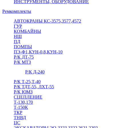
ИНСТРУМЕНТЫ, ОБОРУДОВАНИЕ
Ремкомплекты
АВТОКРАНЫ КС-3575,3577,4572
ГУР
КОМБАЙНЫ
НШ
ПД
ПОМПЫ
ПЭ-Ф1,КУН-0,8,КУН-10
Р/К ДТ-75
Р/К МТЗ
Р/К Д-240
Р/К Т-25,Т-40
Р/К ТДТ-55, ЛХТ-55
Р/К ЮМЗ
СЦЕПЛЕНИЕ
Т-130,170
Т-150К
ТКР
ТНВД
ЦС
ЭКСКАВАТОРЫ ЭО-3323,3322,2621,2202