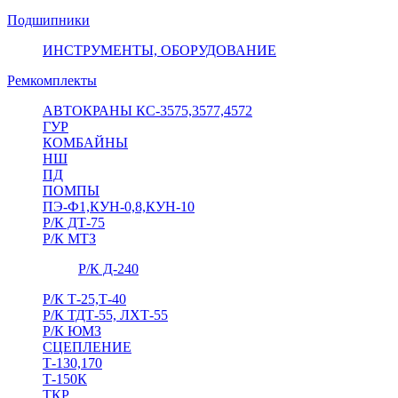
Подшипники
ИНСТРУМЕНТЫ, ОБОРУДОВАНИЕ
Ремкомплекты
АВТОКРАНЫ КС-3575,3577,4572
ГУР
КОМБАЙНЫ
НШ
ПД
ПОМПЫ
ПЭ-Ф1,КУН-0,8,КУН-10
Р/К ДТ-75
Р/К МТЗ
Р/К Д-240
Р/К Т-25,Т-40
Р/К ТДТ-55, ЛХТ-55
Р/К ЮМЗ
СЦЕПЛЕНИЕ
Т-130,170
Т-150К
ТКР