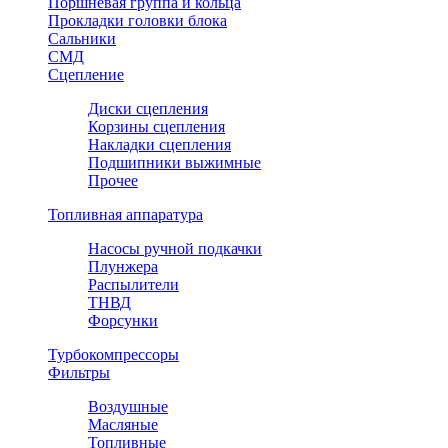
Поршневая группа и кольца
Прокладки головки блока
Сальники
СМД
Сцепление
Диски сцепления
Корзины сцепления
Накладки сцепления
Подшипники выжимные
Прочее
Топливная аппаратура
Насосы ручной подкачки
Плунжера
Распылители
ТНВД
Форсунки
Турбокомпрессоры
Фильтры
Воздушные
Масляные
Топливные