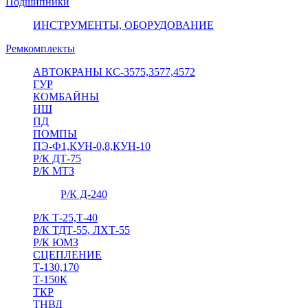
Подшипники
ИНСТРУМЕНТЫ, ОБОРУДОВАНИЕ
Ремкомплекты
АВТОКРАНЫ КС-3575,3577,4572
ГУР
КОМБАЙНЫ
НШ
ПД
ПОМПЫ
ПЭ-Ф1,КУН-0,8,КУН-10
Р/К ДТ-75
Р/К МТЗ
Р/К Д-240
Р/К Т-25,Т-40
Р/К ТДТ-55, ЛХТ-55
Р/К ЮМЗ
СЦЕПЛЕНИЕ
Т-130,170
Т-150К
ТКР
ТНВД