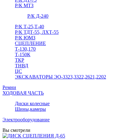
Р/К МТЗ
Р/К Д-240
Р/К Т-25,Т-40
Р/К ТДТ-55, ЛХТ-55
Р/К ЮМЗ
СЦЕПЛЕНИЕ
Т-130,170
Т-150К
ТКР
ТНВД
ЦС
ЭКСКАВАТОРЫ ЭО-3323,3322,2621,2202
Ремни
ХОДОВАЯ ЧАСТЬ
Диски колесные
Шины,камеры
Электрооборудование
Вы смотрели