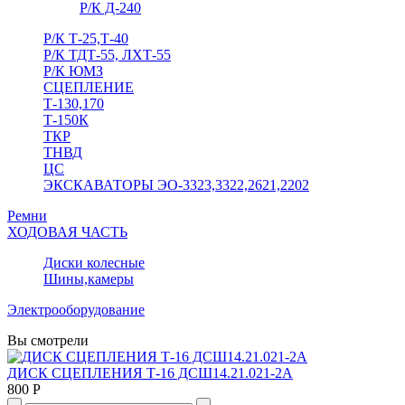
Р/К Д-240
Р/К Т-25,Т-40
Р/К ТДТ-55, ЛХТ-55
Р/К ЮМЗ
СЦЕПЛЕНИЕ
Т-130,170
Т-150К
ТКР
ТНВД
ЦС
ЭКСКАВАТОРЫ ЭО-3323,3322,2621,2202
Ремни
ХОДОВАЯ ЧАСТЬ
Диски колесные
Шины,камеры
Электрооборудование
Вы смотрели
ДИСК СЦЕПЛЕНИЯ Т-16 ДСШ14.21.021-2А
800 Р