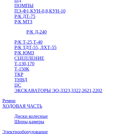
ПД
ПОМПЫ
ПЭ-Ф1,КУН-0,8,КУН-10
Р/К ДТ-75
Р/К МТЗ
Р/К Д-240
Р/К Т-25,Т-40
Р/К ТДТ-55, ЛХТ-55
Р/К ЮМЗ
СЦЕПЛЕНИЕ
Т-130,170
Т-150К
ТКР
ТНВД
ЦС
ЭКСКАВАТОРЫ ЭО-3323,3322,2621,2202
Ремни
ХОДОВАЯ ЧАСТЬ
Диски колесные
Шины,камеры
Электрооборудование