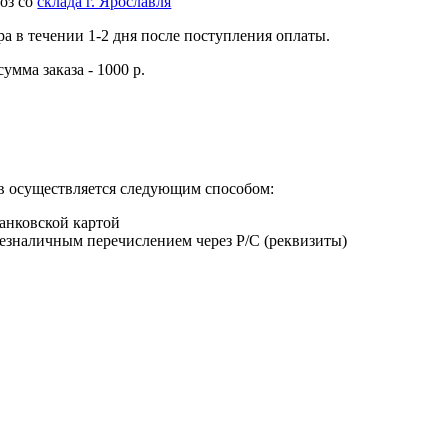
оз со
склада г. Ярославля
ра в течении 1-2 дня после поступления оплаты.
мма заказа - 1000 р.
в осуществляется следующим способом:
анковской картой
езналичным перечислением через Р/С (реквизиты)