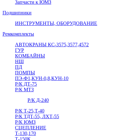
Запчасти к ЮМЗ
Подшипники
ИНСТРУМЕНТЫ, ОБОРУДОВАНИЕ
Ремкомплекты
АВТОКРАНЫ КС-3575,3577,4572
ГУР
КОМБАЙНЫ
НШ
ПД
ПОМПЫ
ПЭ-Ф1,КУН-0,8,КУН-10
Р/К ДТ-75
Р/К МТЗ
Р/К Д-240
Р/К Т-25,Т-40
Р/К ТДТ-55, ЛХТ-55
Р/К ЮМЗ
СЦЕПЛЕНИЕ
Т-130,170
Т-150К